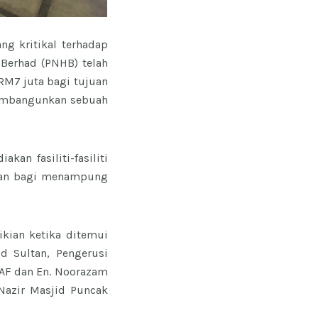
g kritikal terhadap
 Berhad (PNHB) telah
RM7 juta bagi tujuan
membangunkan sebuah
an fasiliti-fasiliti
hatan bagi menampung
kian ketika ditemui
d Sultan, Pengerusi
AF dan En. Noorazam
Nazir Masjid Puncak