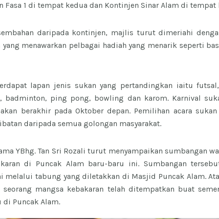
en Fasa 1 di tempat kedua dan Kontinjen Sinar Alam di tempat 
sembahan daripada kontinjen, majlis turut dimeriahi deng
 yang menawarkan pelbagai hadiah yang menarik seperti bas
rdapat lapan jenis sukan yang pertandingkan iaitu futsal
g, badminton, ping pong, bowling dan karom. Karnival suk
 akan berakhir pada Oktober depan. Pemilihan acara sukan 
batan daripada semua golongan masyarakat.
sama YBhg. Tan Sri Rozali turut menyampaikan sumbangan wa
karan di Puncak Alam baru-baru ini. Sumbangan terseb
i melalui tabung yang diletakkan di Masjid Puncak Alam. Ata
lah seorang mangsa kebakaran telah ditempatkan buat semen
 di Puncak Alam.