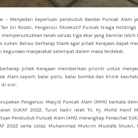
lai – Menyedari keperluan penduduk Bandar Puncak Alam yan
g. Tan Sri Rozali, Pengerusi Eksekutif Puncak Niaga Holdings
 memperuntukkan tanah seluas tiga ekar yang bernilai lebih 
 sukan. Beliau berharap thank agar pihak Kerajaan dapat 
i kegunaan masyarakat setempat dalam masa terdekat.
 berharap pihak Kerajaan memberikan prioriti untuk menyediak
ak Alam seperti balai polis, balai bomba dan klinik kesi
di sini.
erupakan Pengerusi Masjid Puncak Alam (MPA) berkata demi
caran SUKAF 2022. Turut hadir ialah Tn. Hj. Mohd Hanif M
atuan Penduduk Puncak Alam (4PA) merangkap Penasihat SUK
KAF 2022 serta Ustaz Muhammad Mukrim Mustafa Shukri, 