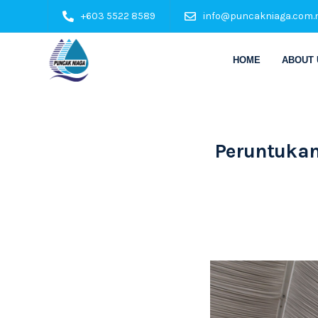
+603 5522 8589
info@puncakniaga.com.
HOME
ABOUT 
Peruntukan