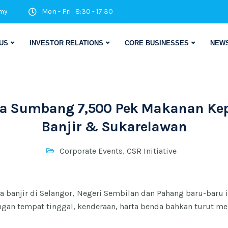
my
Mon - Fri : 8:30 - 17:30
US
INVESTOR RELATIONS
CORE BUSINESSES
NEWS
ga Sumbang 7,500 Pek Makanan Ke
Banjir & Sukarelawan
Corporate Events
,
CSR Initiative
na banjir di Selangor, Negeri Sembilan dan Pahang baru-baru
ngan tempat tinggal, kenderaan, harta benda bahkan turut me