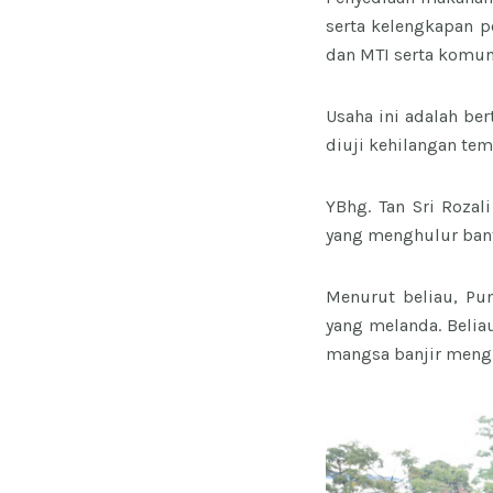
serta kelengkapan p
dan MTI serta komun
Usaha ini adalah be
diuji kehilangan tem
YBhg. Tan Sri Rozal
yang menghulur bant
Menurut beliau, Pu
yang melanda. Belia
mangsa banjir meng