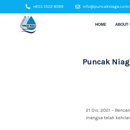
+603 5522 8589
info@puncakniaga.com.
HOME
ABOUT 
Puncak Nia
21 Dis. 2021 – Benca
mangsa telah kehila