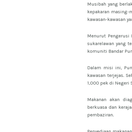
Musibah yang berla
kepakaran masing-ma
kawasan-kawasan yan
Menurut Pengerusi E
sukarelawan yang te
komuniti Bandar Pu
Dalam misi ini, Pu
kawasan terjejas. S
1,000 pek di Negeri 
Makanan akan diag
berkuasa dan keraj
pembaziran.
Penyediaan makanan