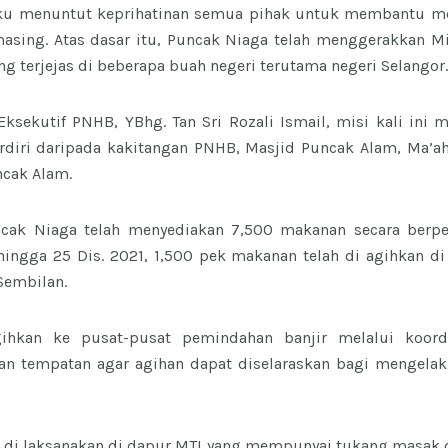
ku menuntut keprihatinan semua pihak untuk membantu me
sing. Atas dasar itu, Puncak Niaga telah menggerakkan Mi
g terjejas di beberapa buah negeri terutama negeri Selangor
ksekutif PNHB, YBhg. Tan Sri Rozali Ismail, misi kali ini
rdiri daripada kakitangan PNHB, Masjid Puncak Alam, Ma’ah
ncak Alam.
ncak Niaga telah menyediakan 7,500 makanan secara berpe
ehingga 25 Dis. 2021, 1,500 pek makanan telah di agihkan di
Sembilan.
ihkan ke pusat-pusat pemindahan banjir melalui koord
aan tempatan agar agihan dapat diselaraskan bagi mengelak
 di laksanakan di dapur MTI yang mempunyai tukang masak